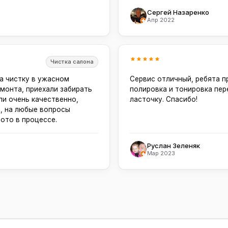
Сергей Назаренко
Апр 2022
Чистка салона
а чистку в ужасном
Сервис отличный, ребята 
монта, приехали забирать
полировка и тонировка пе
ли очень качественно,
ласточку. Спасибо!
, на любые вопросы
фото в процессе.
Руслан Зеленяк
Мар 2023