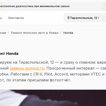
Бесплатная диагностика при минимальном заказе
ы
Контакты
Тираспольская, 12
ркам
/
Ремонт японских авто в Киеве
/
Honda
нт Honda
ируем на Тираспольской, 12 — и сразу о главном: вар
енной
замены жидкости
. Просроченный интервал — са
бки. Работаем с CR‑V, Pilot, Accord, моторами VTEC и
от, по этапам присылаем фотоотчёт.