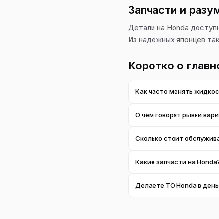
Запчасти и разу
Детали на Honda доступн
Из надёжных японцев та
Коротко о главн
Как часто менять жидкос
Ориентировочно каждые 40
О чём говорят рывки вар
жидкости спасает коробку
Чаще всего это признак и
Сколько стоит обслужив
глубже — честно говорим
Зависит от модели и рабо
Какие запчасти на Honda
услуги найдёте на её стра
Предлагаем оригинал или 
Делаете ТО Honda в ден
Часто да. Оставьте заявк