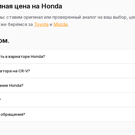
мная цена на Honda
ы: ставим оригинал или проверенный аналог на ваш выбор, це
кже берёмся за
Toyota
и
Mazda
.
ом.
ть в вариаторе Honda?
 тыс. км, а в городском режиме — чаще. Это критично для CVT: св
иатора на CR-V?
 от дорогого ремонта.
зношенной или старой жидкости CVT. Начинаем с диагностики и замен
ание Honda?
 об объёме.
т — точную сумму фиксируем после диагностики, до ремонта. Ориен
?
нице.
качественный заменитель на ваш выбор. Детали доступны, так что р
ь обращения?
у — перезвоним в ближайшее время и запишем на удобное время, нер