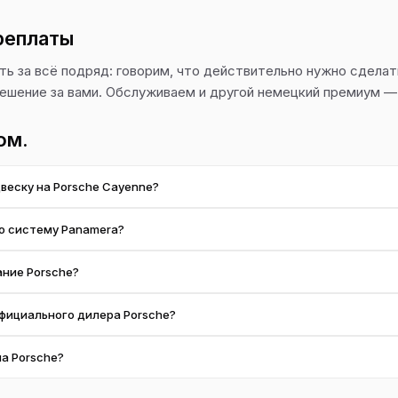
реплаты
ть за всё подряд: говорим, что действительно нужно сделать
решение за вами. Обслуживаем и другой немецкий премиум 
ом.
веску на Porsche Cayenne?
ссор, стойки и клапаны, находим утечку и согласовываем ремонт по 
ю систему Panamera?
мики авто. Подбираем колодки и диски, цену деталей согласовываем з
ние Porsche?
дели — стоимость фиксируем после диагностики, до начала работ. Ор
официального дилера Porsche?
ющих страницах.
обычно предлагаем более низкую стоимость работ и даём выбор по 
на Porsche?
 не снижаем.
енные аналоги — на ваше усмотрение. Всё согласовываем до заказа.