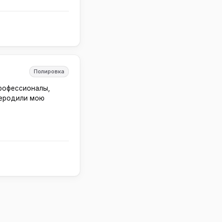
Полировка
профессионалы,
реродили мою