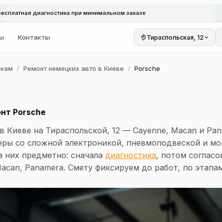
Бесплатная диагностика при минимальном заказе
ы
Контакты
Тираспольская, 12
ркам
/
Ремонт немецких авто в Киеве
/
Porsche
нт Porsche
в Киеве на Тираспольской, 12 — Cayenne, Macan и Pan
еры со сложной электроникой, пневмоподвеской и м
а них предметно: сначала
диагностика
, потом соглас
Macan, Panamera. Смету фиксируем до работ, по этапа