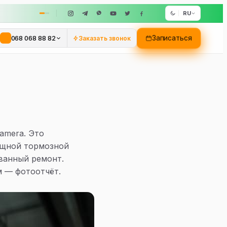
RU
068 068 88 82
Записаться
Заказать звонок
amera. Это
ощной тормозной
ованный ремонт.
м — фотоотчёт.