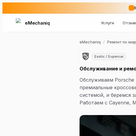
eMechaniq
Услуги
Отзыв
eMechaniq
/
Ремонт по ма
Exotic / Supercar
Обслуживание и ремо
Обслуживаем Porsche 
премиальные кроссов
системой, и беремся з
Работаем с Cayenne, 