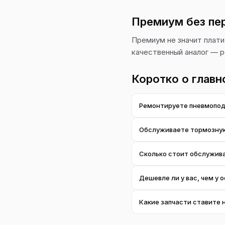
Премиум без пе
Премиум не значит плати
качественный аналог — 
Коротко о главн
Ремонтируете пневмопод
Да. Диагностируем компре
Обслуживаете тормозну
Да, с учётом веса и дина
Сколько стоит обслужива
Всё зависит от узла и мо
Дешевле ли у вас, чем у 
приведены на соответству
Как независимое СТО мы 
Какие запчасти ставите 
аналог. Качество при этом
Оригинальные или качеств