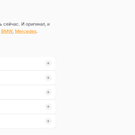
 сейчас. И оригинал, и
—
BMW
,
Mercedes
.
смете до работ.
аранее.
иентиры по ценам
запчастям — оригинал или