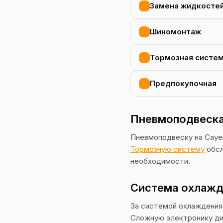
Замена жидкосте
Шиномонтаж
Тормозная систе
Предпокупочная
Пневмоподвеска
Пневмоподвеску на Caye
Тормозную систему
обсл
необходимости.
Система охлажд
За системой охлаждения 
Сложную электронику ди