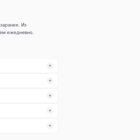
заранее. Из
ем ежедневно.
ностика оборудованием, а
х авто своевременная
мерную стоимость
е состояние авто с