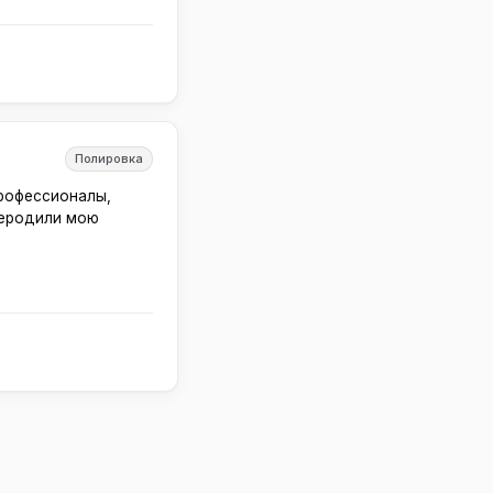
Полировка
профессионалы,
реродили мою