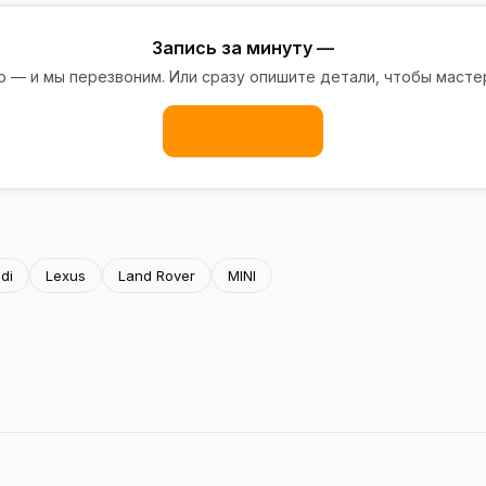
Запись за минуту —
 — и мы перезвоним. Или сразу опишите детали, чтобы масте
Записаться
di
Lexus
Land Rover
MINI