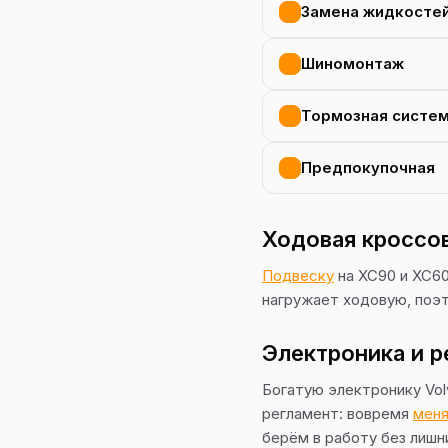
Замена жидкосте
Шиномонтаж
Тормозная систе
Предпокупочная
Ходовая кроссов
Подвеску
на XC90 и XC60
нагружает ходовую, поэто
Электроника и 
Богатую электронику Vo
регламент: вовремя
мен
берём в работу без лишн