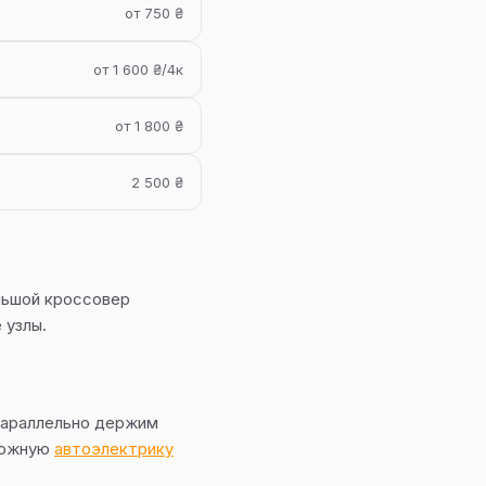
от 750 ₴
от 1 600 ₴/4к
от 1 800 ₴
2 500 ₴
льшой кроссовер
 узлы.
Параллельно держим
Сложную
автоэлектрику