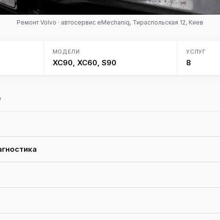
Ремонт Volvo · автосервис eMechaniq, Тираспольская 12, Киев
МОДЕЛИ
УСЛУГ
XC90, XC60, S90
8
o
агностика