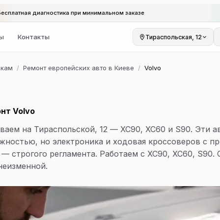
Бесплатная диагностика при минимальном заказе
ы
Контакты
Тираспольская, 12
ркам
/
Ремонт европейских авто в Киеве
/
Volvo
нт Volvo
ваем на Тираспольской, 12 — XC90, XC60 и S90. Эти а
жностью, но электроника и ходовая кроссоверов с п
— строгого регламента. Работаем с XC90, XC60, S90. 
неизменной.