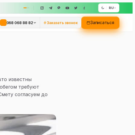
RU
068 068 88 82
Записаться
Заказать звонок
вто известны
робегом требуют
Смету согласуем до