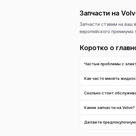
Запчасти на Vol
Запчасти ставим на ваш в
европейского премиума 
Коротко о главн
Частые проблемы с элект
С пробегом электроника м
Как часто менять жидкос
уже потом — точечный рем
По регламенту производит
Сколько стоит обслужива
замена принципиальна; по
Зависит от модели и рабо
Какие запчасти на Volvo?
смотрите в разделе услуг.
Вы сами выбираете: ориги
Делаете предпокупочную 
Да. Отдельно смотрим хо