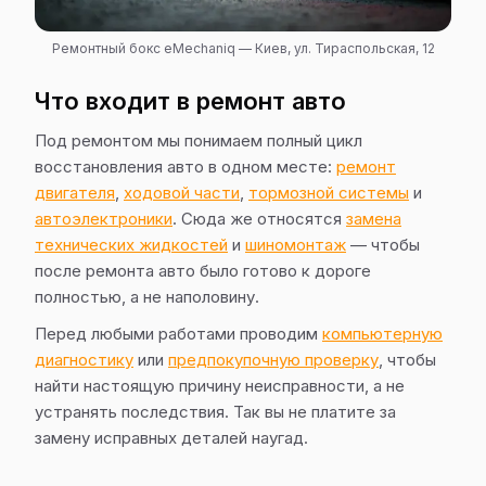
Ремонтный бокс eMechaniq — Киев, ул. Тираспольская, 12
Что входит в ремонт авто
Под ремонтом мы понимаем полный цикл
восстановления авто в одном месте:
ремонт
двигателя
,
ходовой части
,
тормозной системы
и
автоэлектроники
. Сюда же относятся
замена
технических жидкостей
и
шиномонтаж
— чтобы
после ремонта авто было готово к дороге
полностью, а не наполовину.
Перед любыми работами проводим
компьютерную
диагностику
или
предпокупочную проверку
, чтобы
найти настоящую причину неисправности, а не
устранять последствия. Так вы не платите за
замену исправных деталей наугад.