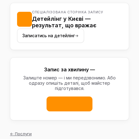
чорніння — швидко, а повне полірування з нанесенням
вашого авто.
захисної плівки PPF потребує більше часу. Точні
СПЕЦІАЛІЗОВАНА СТОРІНКА ЗАПИСУ
строки називаємо після огляду авто на вул.
Детейлінг у Києві —
Тираспільській, 12 у Києві.
результат, що вражає
Записатись на детейлінг
Запис за хвилину —
Залиште номер — і ми передзвонимо. Або
одразу опишіть деталі, щоб майстер
підготувався.
Записатись
←
Послуги