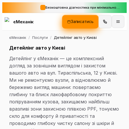
Безкоштовна діагностика при мінімальному замовленні
єМеханік
Записатись
єМеханік
/
Послуги
/
Детейлінг авто у Києві
Детейлінг авто у Києві
Детейлінг у єМеханік — це комплексний
догляд за зовнішнім виглядом і захистом
вашого авто на вул. Тираспільська, 12 у Києві.
Ми не ремонтуємо вузли, а відновлюємо й
бережемо вигляд машини: повертаємо
глибину та блиск лакофарбовому покриттю
поліруванням кузова, захищаємо найбільш
вразливі зони захисною плівкою PPF, тонуємо
скло для комфорту й приватності та
проводимо глибоку чистку салону зі шкіри й