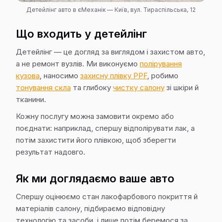
Детейлінг авто в єМеханік — Київ, вул. Тираспільська, 12
Що входить у детейлінг
Детейлінг — це догляд за виглядом і захистом авто,
а не ремонт вузлів. Ми виконуємо
полірування
кузова
, наносимо
захисну плівку PPF
, робимо
тонування скла
та глибоку
чистку салону
зі шкіри й
тканини.
Кожну послугу можна замовити окремо або
поєднати: наприклад, спершу відполірувати лак, а
потім захистити його плівкою, щоб зберегти
результат надовго.
Як ми доглядаємо ваше авто
Спершу оцінюємо стан лакофарбового покриття й
матеріалів салону, підбираємо відповідну
технологію та засоби, і лише потім беремося за