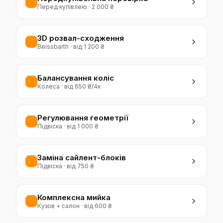
Перед купівлею
·
2 000 ₴
3D розвал-сходження
Beissbarth
·
від 1 200 ₴
Балансування коліс
Колеса
·
від 650 ₴/4к
Регулювання геометрії
Підвіска
·
від 1 000 ₴
Заміна сайлент-блоків
Підвіска
·
від 750 ₴
Комплексна мийка
Кузов + салон
·
від 600 ₴