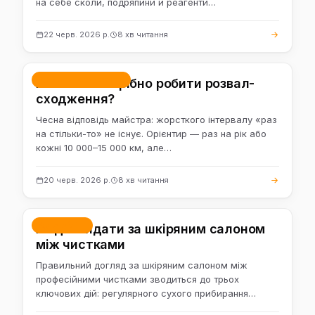
на себе сколи, подряпини й реагенти…
22 черв. 2026 р.
8 хв читання
Розвал-сходження
Як часто потрібно робити розвал-
сходження?
Чесна відповідь майстра: жорсткого інтервалу «раз
на стільки-то» не існує. Орієнтир — раз на рік або
кожні 10 000–15 000 км, але…
20 черв. 2026 р.
8 хв читання
Детейлінг
Як доглядати за шкіряним салоном
між чистками
Правильний догляд за шкіряним салоном між
професійними чистками зводиться до трьох
ключових дій: регулярного сухого прибирання…