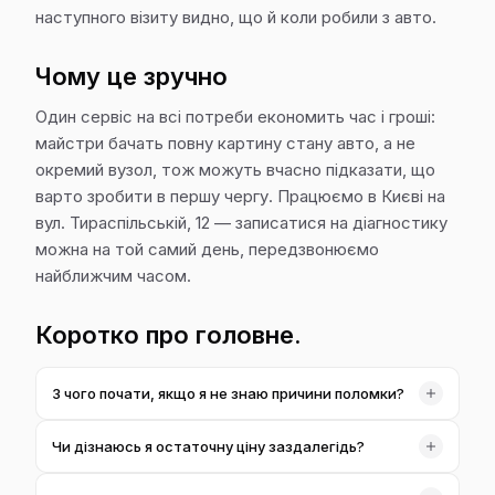
наступного візиту видно, що й коли робили з авто.
Чому це зручно
Один сервіс на всі потреби економить час і гроші:
майстри бачать повну картину стану авто, а не
окремий вузол, тож можуть вчасно підказати, що
варто зробити в першу чергу. Працюємо в Києві на
вул. Тираспільській, 12 — записатися на діагностику
можна на той самий день, передзвонюємо
найближчим часом.
Коротко про головне.
З чого почати, якщо я не знаю причини поломки?
Почніть із діагностики. Ми зчитуємо помилки,
Чи дізнаюсь я остаточну ціну заздалегідь?
перевіряємо живі параметри та доповнюємо це
інструментальним оглядом, щоб знайти справжню
Так. Після діагностики ми складаємо кошторис і