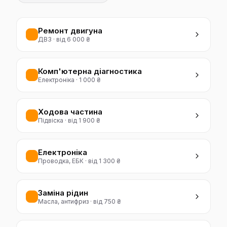
Ремонт двигуна
ДВЗ
·
від 6 000 ₴
Комп'ютерна діагностика
Електроніка
·
1 000 ₴
Ходова частина
Підвіска
·
від 1 900 ₴
Електроніка
Проводка, ЕБК
·
від 1 300 ₴
Заміна рідин
Масла, антифриз
·
від 750 ₴