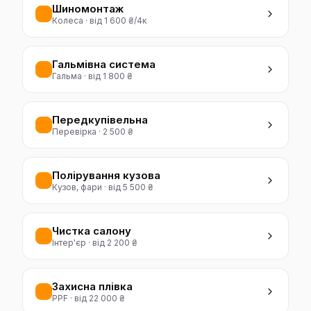
Шиномонтаж
Колеса
·
від 1 600 ₴/4к
Гальмівна система
Гальма
·
від 1 800 ₴
Передкупівельна
Перевірка
·
2 500 ₴
Полірування кузова
Кузов, фари
·
від 5 500 ₴
Чистка салону
Інтер'єр
·
від 2 200 ₴
Захисна плівка
PPF
·
від 22 000 ₴