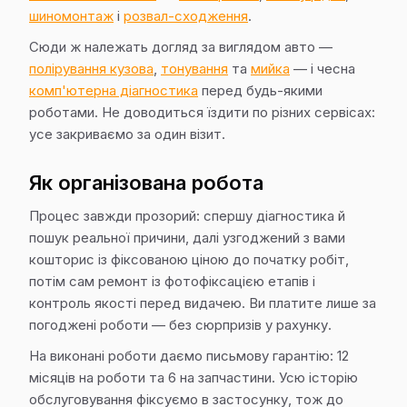
шиномонтаж
і
розвал-сходження
.
Сюди ж належать догляд за виглядом авто —
полірування кузова
,
тонування
та
мийка
— і чесна
комп'ютерна діагностика
перед будь-якими
роботами. Не доводиться їздити по різних сервісах:
усе закриваємо за один візит.
Як організована робота
Процес завжди прозорий: спершу діагностика й
пошук реальної причини, далі узгоджений з вами
кошторис із фіксованою ціною до початку робіт,
потім сам ремонт із фотофіксацією етапів і
контроль якості перед видачею. Ви платите лише за
погоджені роботи — без сюрпризів у рахунку.
На виконані роботи даємо письмову гарантію: 12
місяців на роботи та 6 на запчастини. Усю історію
обслуговування фіксуємо в застосунку, тож до