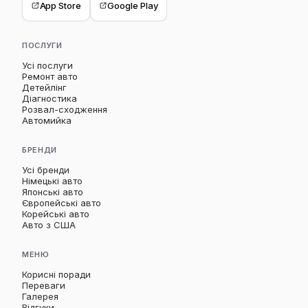
App Store
Google Play
ПОСЛУГИ
Усі послуги
Ремонт авто
Детейлінг
Діагностика
Розвал-сходження
Автомийка
БРЕНДИ
Усі бренди
Німецькі авто
Японські авто
Європейські авто
Корейські авто
Авто з США
МЕНЮ
Корисні поради
Переваги
Галерея
Відгуки