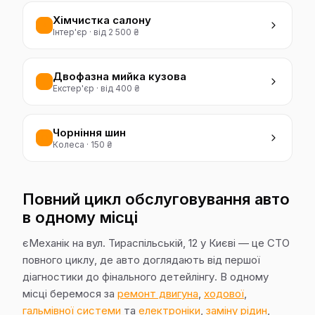
Хімчистка салону
Інтер'єр
·
від 2 500 ₴
Двофазна мийка кузова
Екстер'єр
·
від 400 ₴
Чорніння шин
Колеса
·
150 ₴
Повний цикл обслуговування авто
в одному місці
єМеханік на вул. Тираспільській, 12 у Києві — це СТО
повного циклу, де авто доглядають від першої
діагностики до фінального детейлінгу. В одному
місці беремося за
ремонт двигуна
,
ходової
,
гальмівної системи
та
електроніки
,
заміну рідин
,