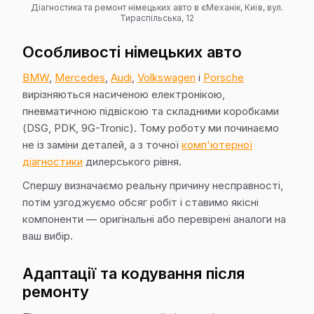
Діагностика та ремонт німецьких авто в єМеханік, Київ, вул.
Тираспільська, 12
Особливості німецьких авто
BMW
,
Mercedes
,
Audi
,
Volkswagen
і
Porsche
вирізняються насиченою електронікою,
пневматичною підвіскою та складними коробками
(DSG, PDK, 9G-Tronic). Тому роботу ми починаємо
не із заміни деталей, а з точної
комп'ютерної
діагностики
дилерського рівня.
Спершу визначаємо реальну причину несправності,
потім узгоджуємо обсяг робіт і ставимо якісні
компоненти — оригінальні або перевірені аналоги на
ваш вибір.
Адаптації та кодування після
ремонту