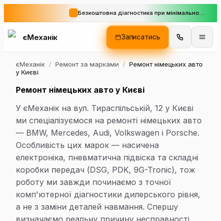
Безкоштовна діагностика при мінімальному замовленні
єМеханік
Записатись
єМеханік
/
Ремонт за марками
/
Ремонт німецьких авто
у Києві
Ремонт німецьких авто у Києві
У єМеханік на вул. Тираспільській, 12 у Києві
ми спеціалізуємося на ремонті німецьких авто
— BMW, Mercedes, Audi, Volkswagen і Porsche.
Особливість цих марок — насичена
електроніка, пневматична підвіска та складні
коробки передач (DSG, PDK, 9G-Tronic), тож
роботу ми завжди починаємо з точної
комп'ютерної діагностики дилерського рівня,
а не з заміни деталей навмання. Спершу
визначаємо реальну причину несправності,