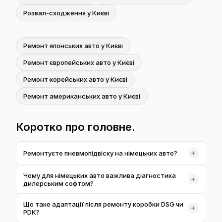
Розвал-сходження у Києві
Ремонт японських авто у Києві
Ремонт європейських авто у Києві
Ремонт корейських авто у Києві
Ремонт американських авто у Києві
Коротко про головне.
Ремонтуєте пневмопідвіску на німецьких авто?
Так. Пневмопідвіска поширена на Mercedes, Audi, BMW
Чому для німецьких авто важлива діагностика
і Porsche — діагностуємо стійки, компресор, ресивер і
дилерським софтом?
клапанний блок, усуваємо витоки повітря та помилки
Електроніка BMW, Mercedes, Audi, Volkswagen і
рівня, після чого калібруємо систему під коректну
Що таке адаптації після ремонту коробки DSG чи
Porsche розрахована на дилерське програмне
висоту кузова.
PDK?
забезпечення. Лише воно бачить усі блоки керування,