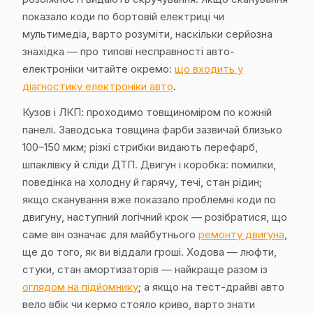
показало коди по бортовій електриці чи
мультимедіа, варто розуміти, наскільки серйозна
знахідка — про типові несправності авто-
електроніки читайте окремо:
що входить у
діагностику електроніки авто
.
Кузов і ЛКП: проходимо товщиноміром по кожній
панелі. Заводська товщина фарби зазвичай близько
100–150 мкм; різкі стрибки видають перефарб,
шпаклівку й сліди ДТП. Двигун і коробка: помилки,
поведінка на холодну й гарячу, течі, стан рідин;
якщо сканування вже показало проблемні коди по
двигуну, наступний логічний крок — розібратися, що
саме він означає для майбутнього
ремонту двигуна
,
ще до того, як ви віддали гроші. Ходова — люфти,
стуки, стан амортизаторів — найкраще разом із
оглядом на підйомнику
; а якщо на тест-драйві авто
вело вбік чи кермо стояло криво, варто знати