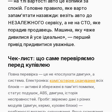
— на тлі вартості авто це копійки за
спокій. Головне правило, яке варто
запам'ятати назавжди: везіть авто до
НЕЗАЛЕЖНОГО сервісу, а не на СТО, яке
порадив продавець. Машина, яку «вже
дивилися й усе ідеально», — перший
привід придивитися уважніше.
Чек-лист: що саме перевіряємо
перед купівлею
Повна перевірка — це не «послухати двигун», а
система. Електроніка:
комп'ютерне сканування
всіх
блоків — активні й збережені в пам'яті помилки,
статус подушок, ABS, двигуна, історія
несправностей. Пробіг: звіряємо дані з різних
модулів (двигун, кермо, кузовні блоки) —
розбіжності видають скручування. Якщо сканування