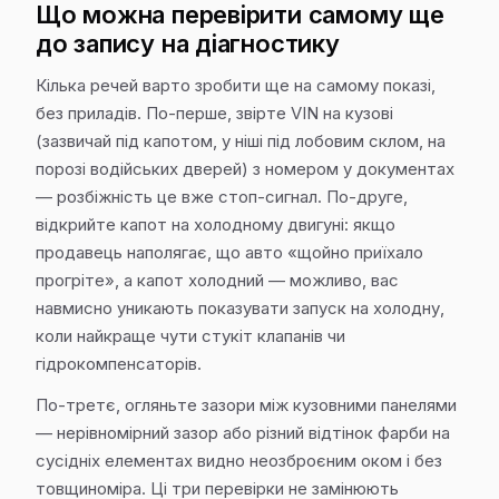
Що можна перевірити самому ще
до запису на діагностику
Кілька речей варто зробити ще на самому показі,
без приладів. По-перше, звірте VIN на кузові
(зазвичай під капотом, у ніші під лобовим склом, на
порозі водійських дверей) з номером у документах
— розбіжність це вже стоп-сигнал. По-друге,
відкрийте капот на холодному двигуні: якщо
продавець наполягає, що авто «щойно приїхало
прогріте», а капот холодний — можливо, вас
навмисно уникають показувати запуск на холодну,
коли найкраще чути стукіт клапанів чи
гідрокомпенсаторів.
По-третє, огляньте зазори між кузовними панелями
— нерівномірний зазор або різний відтінок фарби на
сусідніх елементах видно неозброєним оком і без
товщиноміра. Ці три перевірки не замінюють