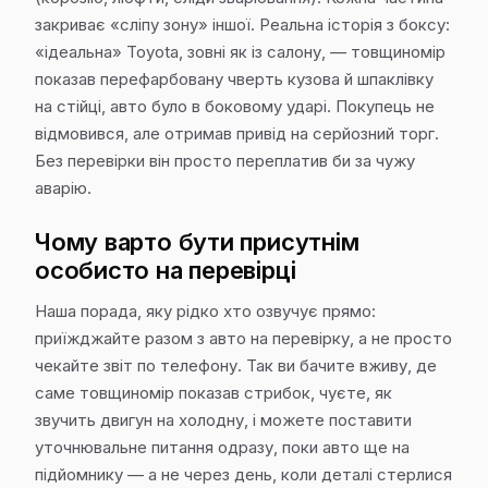
закриває «сліпу зону» іншої. Реальна історія з боксу:
«ідеальна» Toyota, зовні як із салону, — товщиномір
показав перефарбовану чверть кузова й шпаклівку
на стійці, авто було в боковому ударі. Покупець не
відмовився, але отримав привід на серйозний торг.
Без перевірки він просто переплатив би за чужу
аварію.
Чому варто бути присутнім
особисто на перевірці
Наша порада, яку рідко хто озвучує прямо:
приїжджайте разом з авто на перевірку, а не просто
чекайте звіт по телефону. Так ви бачите вживу, де
саме товщиномір показав стрибок, чуєте, як
звучить двигун на холодну, і можете поставити
уточнювальне питання одразу, поки авто ще на
підйомнику — а не через день, коли деталі стерлися