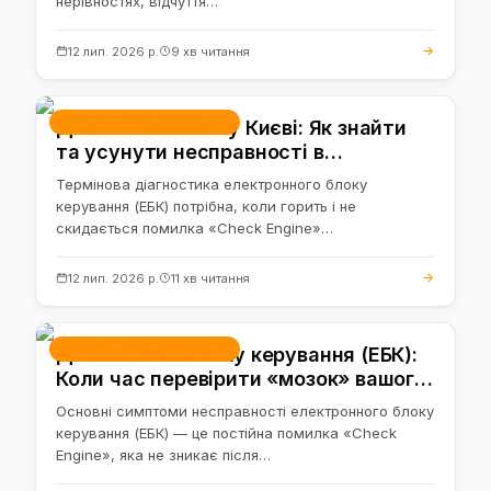
нерівностях, відчуття…
12 лип. 2026 р.
9 хв читання
Ремонт і обслуговування
Діагностика ЕБК у Києві: Як знайти
та усунути несправності в
електроніці авто
Термінова діагностика електронного блоку
керування (ЕБК) потрібна, коли горить і не
скидається помилка «Check Engine»…
12 лип. 2026 р.
11 хв читання
Ремонт і обслуговування
Діагностика блоку керування (ЕБК):
Коли час перевірити «мозок» вашого
авто
Основні симптоми несправності електронного блоку
керування (ЕБК) — це постійна помилка «Check
Engine», яка не зникає після…