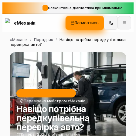
Безкоштовна діагностика при мінімальному замовленні
єМеханік
Записатись
єМеханік
/
Порадник
/
Навіщо потрібна передкупівельна
перевірка авто?
Ремонт і обслуговування
Перевірено майстром єМеханік
Навіщо потрібна
передкупівельна
перевірка авто?
15 черв. 2026 р.
8 хв читання