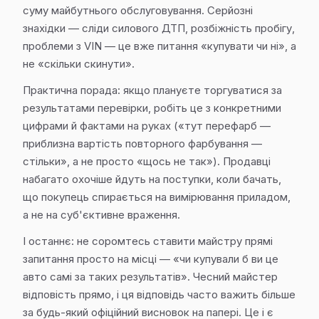
суму майбутнього обслуговування. Серйозні
знахідки — сліди силового ДТП, розбіжність пробігу,
проблеми з VIN — це вже питання «купувати чи ні», а
не «скільки скинути».
Практична порада: якщо плануєте торгуватися за
результатами перевірки, робіть це з конкретними
цифрами й фактами на руках («тут перефарб —
приблизна вартість повторного фарбування —
стільки», а не просто «щось не так»). Продавці
набагато охочіше йдуть на поступки, коли бачать,
що покупець спирається на вимірювання приладом,
а не на суб'єктивне враження.
І останнє: не соромтесь ставити майстру прямі
запитання просто на місці — «чи купували б ви це
авто самі за таких результатів». Чесний майстер
відповість прямо, і ця відповідь часто важить більше
за будь-який офіційний висновок на папері. Це і є