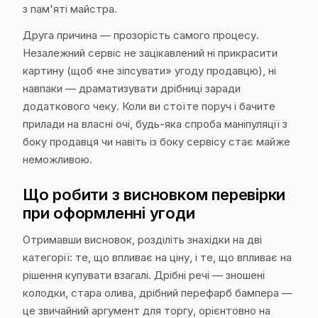
з пам'яті майстра.
Друга причина — прозорість самого процесу.
Незалежний сервіс не зацікавлений ні прикрасити
картину (щоб «не зіпсувати» угоду продавцю), ні
навпаки — драматизувати дрібниці заради
додаткового чеку. Коли ви стоїте поруч і бачите
прилади на власні очі, будь-яка спроба маніпуляції з
боку продавця чи навіть із боку сервісу стає майже
неможливою.
Що робити з висновком перевірки
при оформленні угоди
Отримавши висновок, розділіть знахідки на дві
категорії: те, що впливає на ціну, і те, що впливає на
рішення купувати взагалі. Дрібні речі — зношені
колодки, стара олива, дрібний перефарб бампера —
це звичайний аргумент для торгу, орієнтовно на