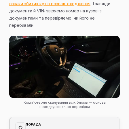
ознаки збитих кутів розвал-сходження
. І завжди —
документи й VIN: звіряємо номер на кузові з
документами та перевіряємо, чи його не
перебивали.
Комп'ютерне сканування всіх блоків — основа
передкупівельної перевірки
ПОРАДА