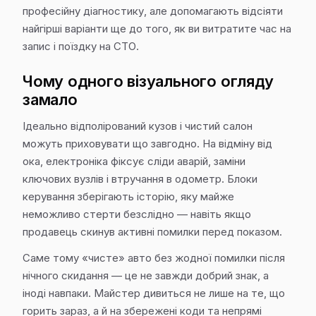
професійну діагностику, але допомагають відсіяти
найгірші варіанти ще до того, як ви витратите час на
запис і поїздку на СТО.
Чому одного візуального огляду
замало
Ідеально відполірований кузов і чистий салон
можуть приховувати що завгодно. На відміну від
ока, електроніка фіксує сліди аварій, заміни
ключових вузлів і втручання в одометр. Блоки
керування зберігають історію, яку майже
неможливо стерти безслідно — навіть якщо
продавець скинув активні помилки перед показом.
Саме тому «чисте» авто без жодної помилки після
нічного скидання — це не завжди добрий знак, а
іноді навпаки. Майстер дивиться не лише на те, що
горить зараз, а й на збережені коди та непрямі