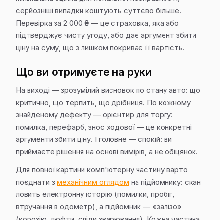
серйозніші випадки коштують суттєво більше.
Перевірка за 2 000 ₴ — це страховка, яка або
підтверджує чисту угоду, або дає аргумент збити
ціну на суму, що з лишком покриває її вартість.
Що ви отримуєте на руки
На виході — зрозумілий висновок по стану авто: що
критично, що терпить, що дрібниця. По кожному
знайденому дефекту — орієнтир для торгу:
помилка, перефарб, знос ходової — це конкретні
аргументи збити ціну. І головне — спокій: ви
приймаєте рішення на основі вимірів, а не обіцянок.
Для повної картини комп'ютерну частину варто
поєднати з
механічним оглядом
на підйомнику: скан
ловить електронну історію (помилки, пробіг,
втручання в одометр), а підйомник — «залізо»
(корозію, люфти, сліди зварювання). Кожна частина