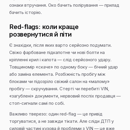
ознаки втручання. Око бачить полірування — прилад
бачить історію.
Red-flags: коли краще
розвернутися й піти
Є знахідки, після яких варто серйозно подумати.
Свіжо фарбоване підкапотне чи нові болти на
кріпленні крил і капота — слід серйозного удару.
Товщиномір «скаче» по одному боку — бічний удар
або заміна елемента. Розбіжність пробігу між
блоками чи підозріло свіжий салон на «малому»
пробігу — скручування. Стерті чи перебиті VIN,
«загублені» документи, нервовий поспіх продавця —
стоп-сигнали самі по собі.
Важливо тверезо: один red-flag — це привід
торгуватися, а не завжди тікати. Але сліди ДТП у
силовій частині кузова й проблеми з VIN — це вже