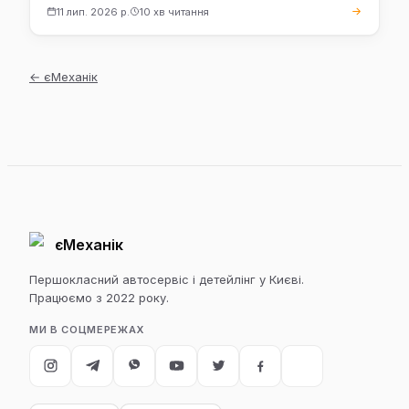
11 лип. 2026 р.
10 хв читання
←
єМеханік
єМеханік
Першокласний автосервіс і детейлінг у Києві.
Працюємо з 2022 року.
МИ В СОЦМЕРЕЖАХ