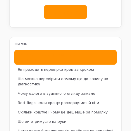
Записатись
ЗМІСТ
Чек-лист: що саме перевіряємо перед
купівлею
Як проходить перевірка крок за кроком
Що можна перевірити самому ще до запису на
діагностику
Чому одного візуального огляду замало
Red-flags: коли краще розвернутися й піти
Скільки коштує і чому це дешевше за помилку
Що ви отримуєте на руки
Чому варто бути присутнім особисто на перевірці