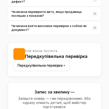
дефект?
оглядом на підйомнику — близько 1,5 години.
Це не завжди привід відмовитись від угоди — часто це
Чи можна перевірити авто, якщо продавець
аргумент для торгу на суму, що покриває майбутній
поспішає з показом?
ремонт. Рішення завжди за вами, ми лише даємо
Поспіх продавця — сам собою тривожний сигнал.
факти й орієнтовну вартість усунення.
Чи можна взяти висновок перевірки з собою як
Чесний продавець зазвичай готовий почекати годину-
документ?
півтори на незалежну перевірку — якщо ні, це вже
Так, ми фіксуємо результати перевірки письмово — це
привід замислитись.
і ваш аргумент для торгу з продавцем, і довідка на
майбутнє, якщо якийсь дефект проявиться вже після
ПОВ’ЯЗАНА ПОСЛУГА
купівлі.
Передкупівельна перевірка
Передкупівельна перевірка
Запис за хвилину —
Залиште номер — і ми передзвонимо. Або
одразу опишіть деталі, щоб майстер
підготувався.