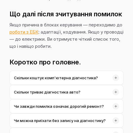
Що далі після зчитування помилок
Якщо причина в блоках керування — переходимо до
роботи з ЕБК
: адаптації, кодування. Якщо у проводці
— до електрики. Ви отримуєте чіткий список того,
що і навіщо робити.
Коротко про головне.
Скільки коштує комп'ютерна діагностика?
1 000 ₴ за повний скан усіх блоків. Якщо одразу робите
Скільки триває діагностика авто?
ремонт у нас — вартість часто враховуємо в підсумку.
Зазвичай 15–30 хвилин на зчитування й розшифровку.
Чи завжди помилка означає дорогий ремонт?
Складніші випадки потребують більше часу —
попередимо заздалегідь.
Ні. Часто це датчик, контакт або потреба адаптації.
Чи можна приїхати без запису на діагностику?
Діагностика для того й потрібна — показати реальну
причину, а не лякати.
Краще попередити дзвінком — підкажемо вільний час,