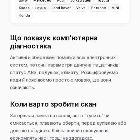
BMW
Mercedes
Audi
Volkswagen
Toyota
Skoda
Lexus
Land Rover
Volvo
Porsche
MINI
Honda
Що показує комп'ютерна
діагностика
Активні й збережені помилки всіх електронних
систем, поточні параметри двигуна та датчиків,
статус ABS, подушок, клімату. Розшифровуємо
коди й пояснюємо простою мовою, що вони
означають.
Коли варто зробити скан
Загорілася лампа на панелі, авто 'тупить' чи
смикається, плавають оберти, перед купівлею або
довгою поїздкою. Кілька хвилин сканування
економлять час і гроші на здогадках.