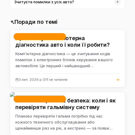
Зчитуєте помилки з усіх авто?
нерідко того ж дня. Заявки із сайту опрацьовуємо
швидко.
Працюємо з більшістю популярних марок. Якщо
потрібна глибша робота з конкретним блоком —
Поради по темі
направимо на діагностику ЕБК.
Ремонт і обслуговування
Що показує комп'ютерна
діагностика авто і коли її робити?
Комп'ютерна діагностика — це зчитування кодів
помилок з електронних блоків керування вашого
автомобіля. Це перший і найшвидший…
3 лип. 2026 р.
11 хв читання
Ремонт і обслуговування
Гальма — це ваша безпека: коли і як
перевіряти гальмівну систему
Планово перевіряти гальма потрібно під час
кожного технічного обслуговування або
щонайменше раз на рік, а екстрено — за появи…