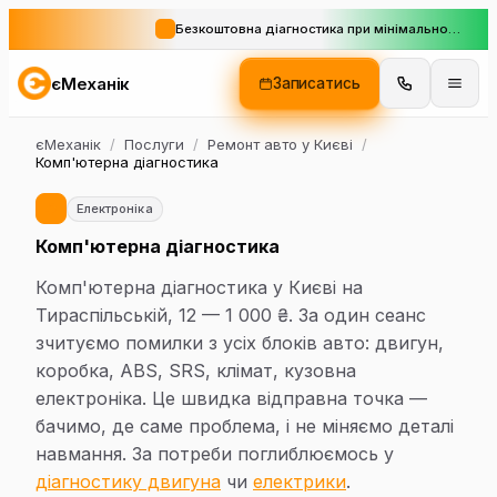
Безкоштовна діагностика при мінімальному замовленні
єМеханік
Записатись
єМеханік
/
Послуги
/
Ремонт авто у Києві
/
Комп'ютерна діагностика
Електроніка
Комп'ютерна діагностика
Комп'ютерна діагностика у Києві на
Тираспільській, 12 — 1 000 ₴. За один сеанс
зчитуємо помилки з усіх блоків авто: двигун,
коробка, ABS, SRS, клімат, кузовна
електроніка. Це швидка відправна точка —
бачимо, де саме проблема, і не міняємо деталі
навмання. За потреби поглиблюємось у
діагностику двигуна
чи
електрики
.