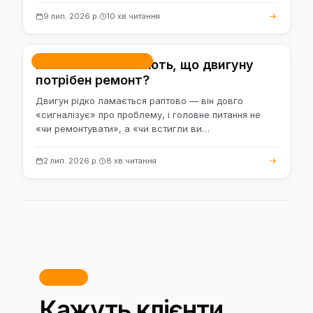
9 лип. 2026 р.
10 хв читання
Ремонт і обслуговування
Які ознаки означають, що двигуну
потрібен ремонт?
Двигун рідко ламається раптово — він довго
«сигналізує» про проблему, і головне питання не
«чи ремонтувати», а «чи встигли ви…
2 лип. 2026 р.
8 хв читання
Відгуки
Кажуть клієнти.