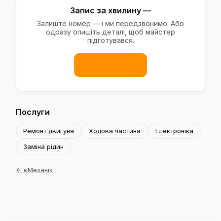
Запис за хвилину —
Залиште номер — і ми передзвонимо. Або
одразу опишіть деталі, щоб майстер
підготувався.
Записатись
Послуги
Ремонт двигуна
Ходова частина
Електроніка
Заміна рідин
←
єМеханік