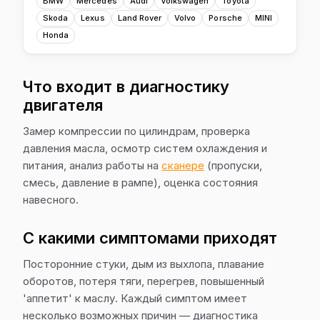
BMW
Mercedes
Audi
Volkswagen
Toyota
Skoda
Lexus
Land Rover
Volvo
Porsche
MINI
Honda
Что входит в диагностику
двигателя
Замер компрессии по цилиндрам, проверка
давления масла, осмотр систем охлаждения и
питания, анализ работы на
сканере
(пропуски,
смесь, давление в рампе), оценка состояния
навесного.
С какими симптомами приходят
Посторонние стуки, дым из выхлопа, плавание
оборотов, потеря тяги, перегрев, повышенный
'аппетит' к маслу. Каждый симптом имеет
несколько возможных причин — диагностика