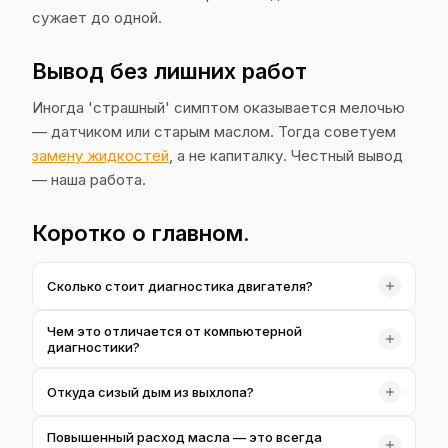
сужает до одной.
Вывод без лишних работ
Иногда 'страшный' симптом оказывается мелочью
— датчиком или старым маслом. Тогда советуем
замену жидкостей
, а не капиталку. Честный вывод
— наша работа.
Коротко о главном.
Сколько стоит диагностика двигателя?
От 900 ₴ в зависимости от объёма проверки. Замер
Чем это отличается от компьютерной
компрессии и давления масла входит в углублённую
диагностики?
диагностику.
Компьютерная читает ошибки. Диагностика двигателя
Откуда сизый дым из выхлопа?
— это ещё и инструментальные замеры: компрессия,
давление масла, состояние механики.
Чаще всего это масло в камере сгорания —
Повышенный расход масла — это всегда
изношенные кольца, колпачки или турбина. Замеры