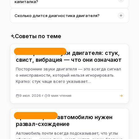
капиталка?
покажут, насколько всё серьёзно.
Нет. Иногда это маслосъёмные колпачки или
Сколько длится диагностика двигателя?
вентиляция картера. Диагностика определит причину,
прежде чем говорить об объёме ремонта.
Базовая — 20–30 минут, с замерами компрессии
дольше. Точное время зависит от симптома и мотора.
Советы по теме
Ремонт и обслуживание
Посторонние звуки двигателя: стук,
свист, вибрация — что они означают
Посторонние звуки двигателя — это всегда сигнал
о неисправности, который нельзя игнорировать.
Кратко: стук чаще всего указывает…
9 июл. 2026 г.
9 мин чтения
Развал-схождение
Признаки, что автомобилю нужен
развал-схождение
Автомобиль почти всегда подсказывает, что углы