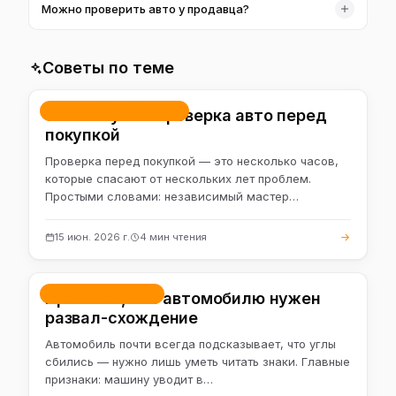
Можно проверить авто у продавца?
осмотром — около 1,5 часа.
Удобнее пригнать к нам на Тираспольскую — здесь
есть подъёмник и оборудование. Выезд обсуждается
Советы по теме
отдельно.
Ремонт и обслуживание
Зачем нужна проверка авто перед
покупкой
Проверка перед покупкой — это несколько часов,
которые спасают от нескольких лет проблем.
Простыми словами: независимый мастер…
15 июн. 2026 г.
4 мин чтения
Развал-схождение
Признаки, что автомобилю нужен
развал-схождение
Автомобиль почти всегда подсказывает, что углы
сбились — нужно лишь уметь читать знаки. Главные
признаки: машину уводит в…