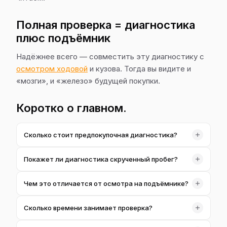
Полная проверка = диагностика
плюс подъёмник
Надёжнее всего — совместить эту диагностику с
осмотром ходовой
и кузова. Тогда вы видите и
«мозги», и «железо» будущей покупки.
Коротко о главном.
Сколько стоит предпокупочная диагностика?
2 000 ₴ за компьютерную часть. Полный технический
Покажет ли диагностика скрученный пробег?
осмотр на подъёмнике считаем отдельно или в
комплексе.
Часто да. Сверяем данные из разных блоков и
Чем это отличается от осмотра на подъёмнике?
косвенные признаки износа — полностью «причесать»
электронику сложно.
Это электронная часть: ошибки, пробег, история.
Сколько времени занимает проверка?
Механическое состояние показывает технический
осмотр — их лучше делать вместе.
Компьютерная часть — 30–40 минут. В комплексе с