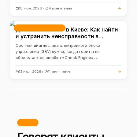
18 июн. 2026 г.
4 мин чтения
Ремонт и обслуживание
Диагностика ЭБУ в Киеве: Как найти
и устранить неисправности в
электронике авто
Срочная диагностика электронного блока
управления (ЭБУ) нужна, когда горит и не
сбрасывается ошибка «Check Engine»,
автомобиль…
12 июл. 2026 г.
11 мин чтения
Отзывы
Говорят клиенты.