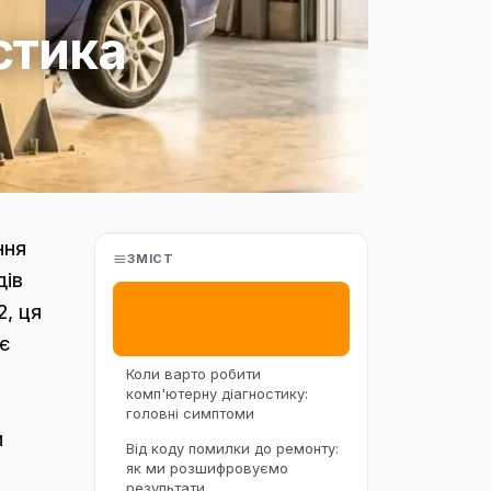
стика
ння
ЗМІСТ
дів
Що насправді показує
2, ця
сканер і чого від нього не
варто чекати
ає
Коли варто робити
комп'ютерну діагностику:
головні симптоми
и
Від коду помилки до ремонту:
як ми розшифровуємо
результати