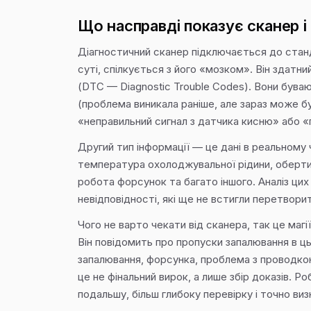
Що насправді показує сканер і 
Діагностичний сканер підключається до станда
суті, спілкується з його «мозком». Він здатн
(DTC — Diagnostic Trouble Codes). Вони бува
(проблема виникала раніше, але зараз може бу
«неправильний сигнал з датчика кисню» або «
Другий тип інформації — це дані в реальному ча
температура охолоджувальної рідини, оберти 
робота форсунок та багато іншого. Аналіз ци
невідповідності, які ще не встигли перетвори
Чого не варто чекати від сканера, так це магії
Він повідомить про пропуски запалювання в ць
запалювання, форсунка, проблема з проводкою
це не фінальний вирок, а лише збір доказів. Р
подальшу, більш глибоку перевірку і точно ви