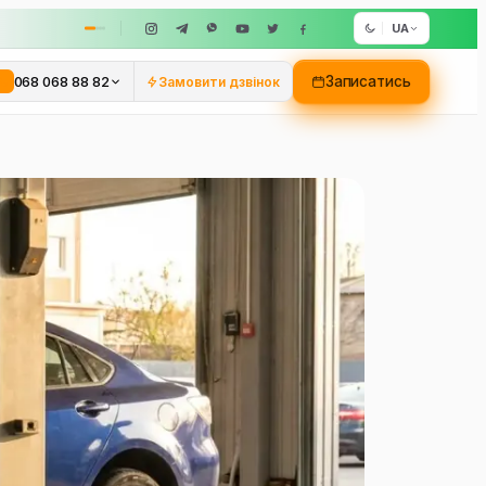
UA
068 068 88 82
Записатись
Замовити дзвінок