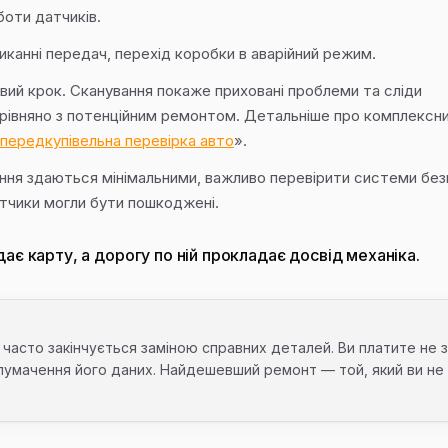
боти датчиків.
канні передач, перехід коробки в аварійний режим.
вий крок. Сканування покаже приховані проблеми та сліди
орівняно з потенційним ремонтом. Детальніше про комплексн
 передкупівельна перевірка авто
».
ння здаються мінімальними, важливо перевірити системи без
датчики могли бути пошкоджені.
ає карту, а дорогу по ній прокладає досвід механіка.
часто закінчується заміною справних деталей. Ви платите не 
тлумачення його даних. Найдешевший ремонт — той, який ви не