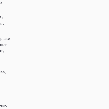
на
 і
йву, —
ерідко
коли
гу.
es,
,
ремо