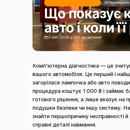
Ремонт і обслуговування
Перевірено
Що показує 
авто і коли ї
3 лип. 2026 р.
11 хв читання
Комп'ютерна діагностика — це зчиту
вашого автомобіля. Це перший і найш
загорілася лампочка або авто поводит
процедура коштує 1 000 ₴ і займає б
готового рішення, а лише вказує на 
подушки безпеки чи іншу систему. Н
знайти першопричину несправності й 
справні деталі навмання.