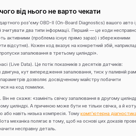
чого від нього не варто чекати
ртного роз'єму OBD-II (On-Board Diagnostics) вашого авто і
ий зчитувати два типи інформації. Перший — це коди несправн
ють активними (проблема існує прямо зараз) і збереженими
ти відсутня). Кожен код вказує на конкретний збій, наприкла
пропуски запалювання в третьому циліндрі».
сі (Live Data). Це потік показників з десятків датчиків:
двигуна, кут випередження запалювання, тиск у паливній рам
х параметрів дозволяє досвідченому майстру побачити
тися на код помилки.
. Він не скаже: «замініть свічку запалювання в другому циліндр
ому циліндрі. А причиною може бути не тільки свічка, а й кот
 або навіть низька компресія. Тому
комп'ютерна діагностик
обота механіка полягає в тому, щоб на основі цих доказів про
значити несправну деталь.