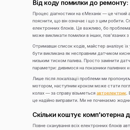
Від коду помилки до ремонту:
Процес діагностики на єМеханік — це чіткий 
пояснити, що він означає і що з цим робити.
електронних блоків. Це важливо, бо проблема 
може викликати помилки в інших, пов'язаних з
Отримавши список кодів, майстер аналізує їх 
бути викликана як несправним датчиком кисню
низьким тиском палива. Просто замінити датчи
параметри: дивимося на показники паливних 
Лише після локалізації проблеми ми пропонує
мотором, наступним кроком може стати пог
колах — за справу візьметься
автоелектрик
.
це надійно виправити. Ми не починаємо жодни
Скільки коштує комп'ютерна діа
Повне сканування всіх електронних блоків авт