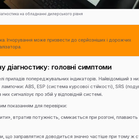
іагностика на обладнанні дилерського рівня
ка. Ігнорування може призвести до серйозніших і дорожчих
алізатора.
у діагностику: головні симптоми
лі приладів попереджувальних індикаторів. Найвідоміший з н
ші лампочки: ABS, ESP (система курсової стійкості), SRS (под
них сигналізує про збій у відповідній системі.
мим показанням для перевірки:
пити», втратив потужність, смикається при розгоні, плавають
ли, що заправлятися доводиться значно частіше при тому ж с