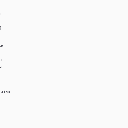
а
),
же
ні
м.
 і як