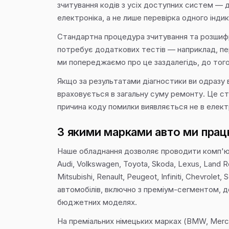
зчитування кодів з усіх доступних систем — д
електроніка, а не лише перевірка одного індик
Стандартна процедура зчитування та розшифро
потребує додаткових тестів — наприклад, пер
ми попереджаємо про це заздалегідь, до того
Якщо за результатами діагностики ви одразу 
враховується в загальну суму ремонту. Це сто
причина коду помилки виявляється не в електр
З якими марками авто ми пра
Наше обладнання дозволяє проводити комп'ют
Audi, Volkswagen, Toyota, Skoda, Lexus, Land Ro
Mitsubishi, Renault, Peugeot, Infiniti, Chevrole
автомобілів, включно з преміум-сегментом, де
бюджетних моделях.
На преміальних німецьких марках (BMW, Merce