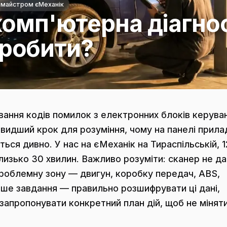
 майстром єМеханік
комп'ютерна діагно
ї робити?
вання кодів помилок з електронних блоків керува
видший крок для розуміння, чому на панелі прила
ься дивно. У нас на єМеханік на Тираспільській, 1
лизько 30 хвилин. Важливо розуміти: сканер не д
проблемну зону — двигун, коробку передач, ABS,
аше завдання — правильно розшифрувати ці дані,
запропонувати конкретний план дій, щоб не мінят