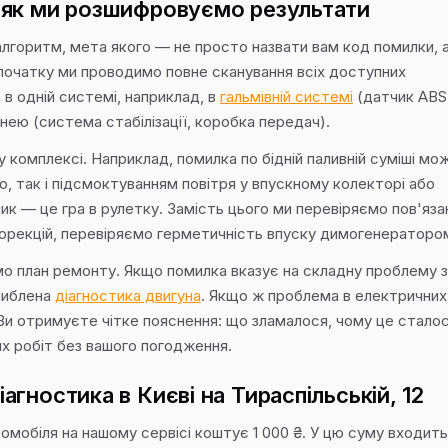
 як ми розшифровуємо результати
алгоритм, мета якого — не просто назвати вам код помилки, 
 Спочатку ми проводимо повне сканування всіх доступних
в одній системі, наприклад, в
гальмівній системі
(датчик ABS
 нею (система стабілізації, коробка передач).
у комплексі. Наприклад, помилка по бідній паливній суміші мо
, так і підсмоктуванням повітря у впускному колекторі або
к — це гра в рулетку. Замість цього ми перевіряємо пов'яза
корекцій, перевіряємо герметичність впуску димогенераторо
мо план ремонту. Якщо помилка вказує на складну проблему з
либлена
діагностика двигуна
. Якщо ж проблема в електричних
 Ви отримуєте чітке пояснення: що зламалося, чому це сталося
х робіт без вашого погодження.
гностика в Києві на Тираспільській, 12
омобіля на нашому сервісі коштує 1 000 ₴. У цю суму входить