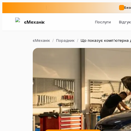
Без
єМеханік
Послуги
Відгу
єМеханік
/
Порадник
/
Що показує комп'ютерна ді