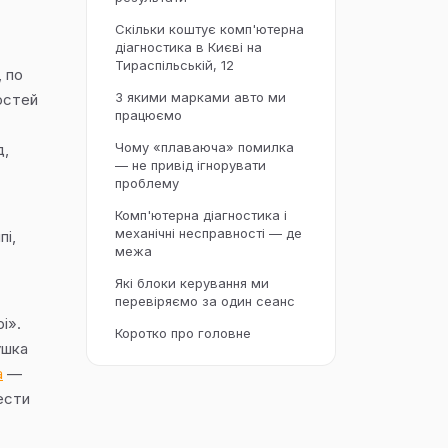
Скільки коштує комп'ютерна
діагностика в Києві на
Тираспільській, 12
, по
З якими марками авто ми
остей
працюємо
Чому «плаваюча» помилка
д,
— не привід ігнорувати
проблему
Комп'ютерна діагностика і
механічні несправності — де
пі,
межа
Які блоки керування ми
перевіряємо за один сеанс
і».
Коротко про головне
ушка
а
—
вести