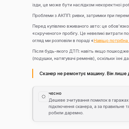
їзди, це може бути наслідком некоректної ро
Проблеми з АКПП: ривки, затримки при переми
Перед купівлею вживаного авто: це обов'язко
«скрученого» пробігу. Це невеликі витрати п
огляд ми розповіли в пораді «
Навіщо потрібна
Після будь-якого ДТП: навіть якщо пошкодже
(подушки, натягувачі ременів), оскільки їхні 
Сканер не ремонтує машину. Він лише д
ЧЕСНО
Дешеве зчитування помилок в гаражах 
підключення сканера, а за правильне 
робили даремно.