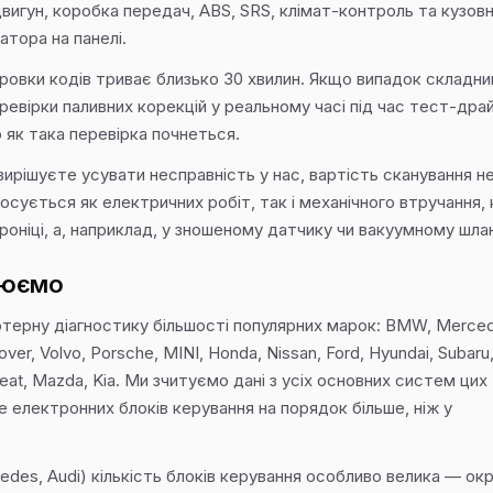
вигун, коробка передач, ABS, SRS, клімат-контроль та кузов
атора на панелі.
вки кодів триває близько 30 хвилин. Якщо випадок складний
евірки паливних корекцій у реальному часі під час тест-дра
 як така перевірка почнеться.
вирішуєте усувати несправність у нас, вартість сканування н
сується як електричних робіт, так і механічного втручання, 
оніці, а, наприклад, у зношеному датчику чи вакуумному шлан
цюємо
ерну діагностику більшості популярних марок: BMW, Merced
ver, Volvo, Porsche, MINI, Honda, Nissan, Ford, Hyundai, Subaru
t, Seat, Mazda, Kia. Ми зчитуємо дані з усіх основних систем цих
 електронних блоків керування на порядок більше, ніж у
des, Audi) кількість блоків керування особливо велика — ок