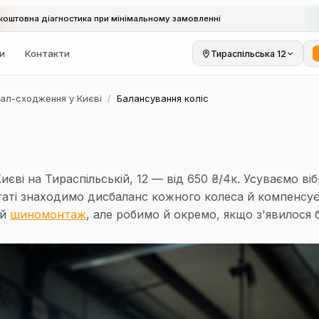
коштовна діагностика при мінімальному замовленні
ки
Контакти
Тираспільська 12
ал-сходження у Києві
/
Балансування коліс
иєві на Тираспільській, 12 — від 650 ₴/4к. Усуваємо ві
таті знаходимо дисбаланс кожного колеса й компенсує
ий
шиномонтаж
, але робимо й окремо, якщо з'явилося 