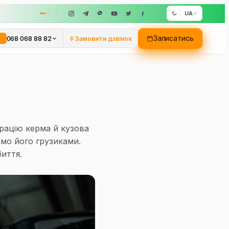
UA
068 068 88 82
Записатись
Замовити дзвінок
брацію керма й кузова
мо його грузиками.
биття.