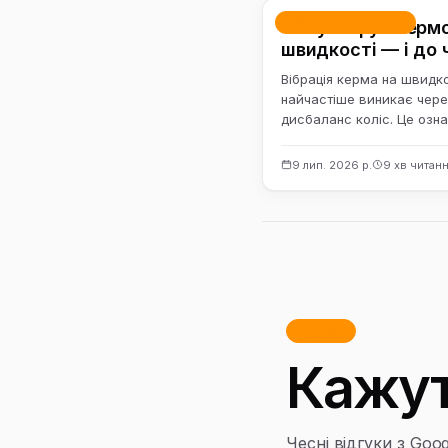
Розвал-сходження
Чому вібрує керм
швидкості — і до 
тут балансування
Вібрація керма на швидко
найчастіше виникає чере
дисбаланс коліс. Це озн
маса колеса разом із ш
розподілена…
9 лип. 2026 р.
9 хв читан
Відгуки
Кажут
Чесні відгуки з Goog