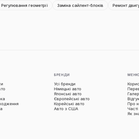
Регулювання геометрії
Заміна сайлент-блоків
Ремонт двиг
БРЕНДИ
МЕН
ги
Усі бренди
Корис
вто
Німецькі авто
Пере
г
Японські авто
Гале
ика
Європейські авто
Відгу
ходження
Корейські авто
Про 
ка
Авто з США
Часті
Як зн