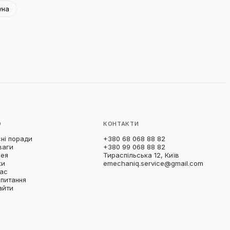
уна
Ю
КОНТАКТИ
ні поради
+380 68 068 88 82
ваги
+380 99 068 88 82
рея
Тираспільська 12, Київ
ки
emechaniq.service@gmail.com
нас
 питання
айти