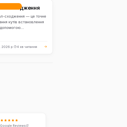
-сходження
звал сходження
ал-сходження — це точне
ння кутів встановлення
а допомогою
рного стенда з
. На відміну від…
. 2026 р.
4 хв читання
8
Google Reviews