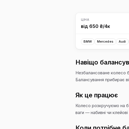
ЦІНА
від 650 ₴/4к
BMW
Mercedes
Audi
Навіщо балансув
Незбалансоване колесо б
Балансування прибирає в
Як це працює
Колесо розкручуємо на ба
ваги — набивні чи клейов
Коли потрібне б