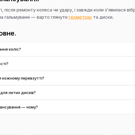
 після ремонту колеса чи удару, і завжди коли з'явилася вібр
на гальмуванні — варто глянути
геометрію
та диски.
овне.
ння коліс?
із чотирьох. Окреме балансування одного колеса рахуємо за прайсом
сті?
оліс — після перевзуття або втрати грузика. Балансування зазвичай п
и кожному перевзутті?
 змінюють баланс, тож балансування — обов'язкова частина перевзутт
 для литих дисків?
 акуратні клейові грузики, щоб не псувати вигляд і не дряпати обід.
лансування — чому?
утий диск, 'грижа' на гумі або проблема монтажу. Перевіримо й підка