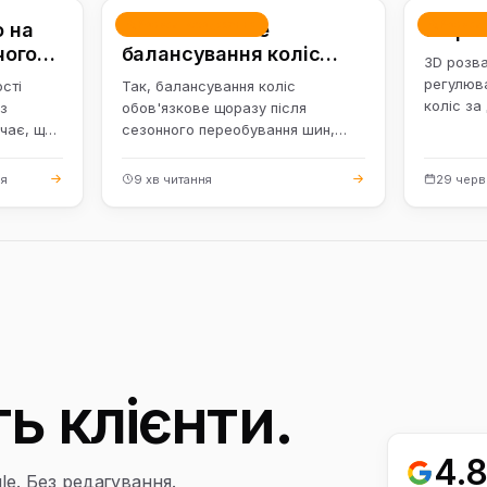
Розвал-сходження
Розвал
о на
Чи обов'язкове
3d ро
чого
балансування коліс
3D розв
 коліс
після сезонного
регулюва
сті
Так, балансування коліс
переобування
коліс з
з
обов'язкове щоразу після
комп'юте
ачає, що
сезонного переобування шин,
камерами
иною
навіть якщо ви міняєте колеса в
зборі. Це не та…
ня
9 хв читання
29 черв
ь клієнти.
4.
le. Без редагування.