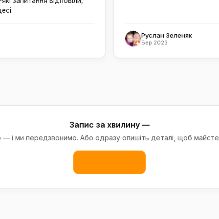
які запитання відповіли,
есі.
Руслан Зеленяк
Бер 2023
Запис за хвилину —
— і ми передзвонимо. Або одразу опишіть деталі, щоб майсте
Записатись