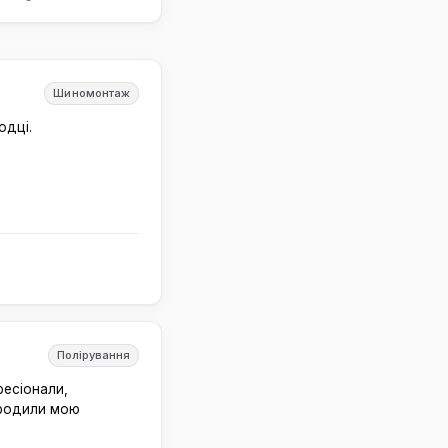
Шиномонтаж
одці.
Полірування
фесіонали,
еродили мою