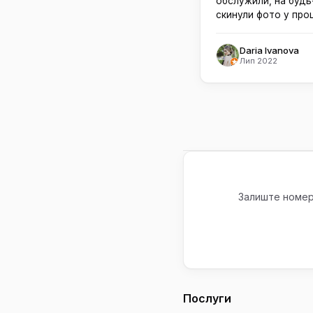
обслужили, на будь-
скинули фото у проц
Daria Ivanova
Лип 2022
Залиште номер 
Послуги