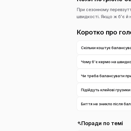
При сезонному перевзутті,
швидкості. Якщо ж б'є й 
Коротко про гол
Скільки коштує балансува
Від 650 ₴/4к за комплект 
Чому б'є кермо на швидко
Найчастіше це дисбаланс к
Чи треба балансувати пр
Так. Зняття й монтаж гуми
Підійдуть клейові грузики
Так, на литі диски ставимо
Биття не зникло після ба
Тоді причина глибша: погн
Поради по темі