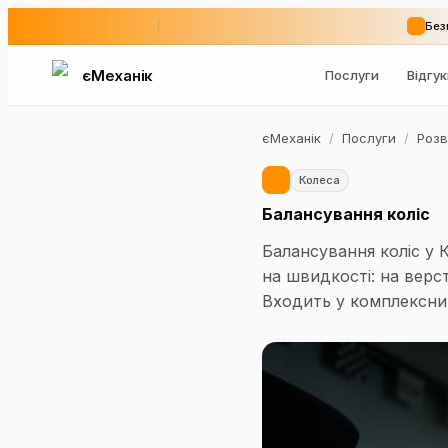
Без
єМеханік
Послуги
Відгу
єМеханік
/
Послуги
/
Розв
Колеса
Балансування коліс
Балансування коліс у К
на швидкості: на верс
Входить у комплексн