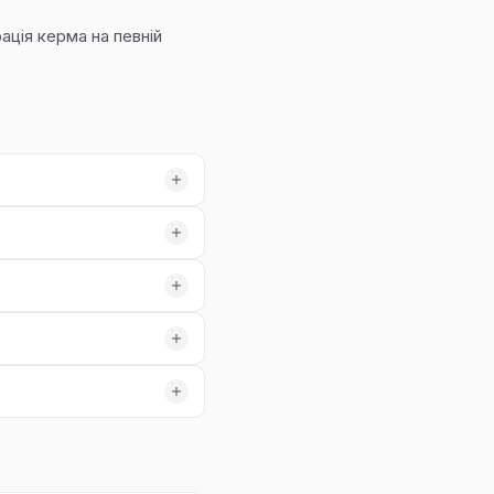
ація керма на певній
.
рибирає вібрацію повністю.
я.
жемо рішення.