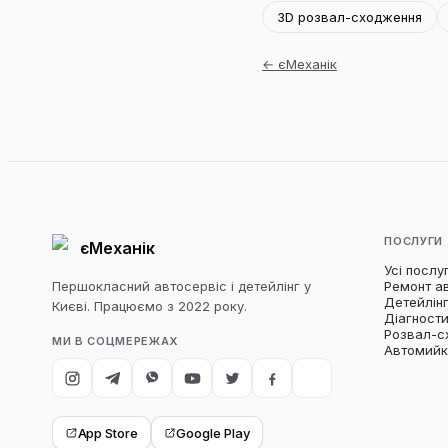
3D розвал-сходження
←
єМеханік
ПОСЛУГИ
єМеханік
Усі послу
Першокласний автосервіс і детейлінг у
Ремонт а
Детейлін
Києві. Працюємо з 2022 року.
Діагност
Розвал-с
МИ В СОЦМЕРЕЖАХ
Автомий
App Store
Google Play