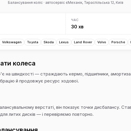
Балансування коліс · автосервіс єМеханік, Тираспільська 12, Київ
ЧАС
30 хв
Volkswagen
Toyota
Skoda
Lexus
Land Rover
Volvo
Porsche
ати колеса
'є на швидкості — страждають кермо, підшипники, амортиза
ібрацію й продовжує ресурс ходової.
лансувальному верстаті, він показує точки дисбалансу. Став
і для литих дисків — і перевіряємо повторно.
алансування