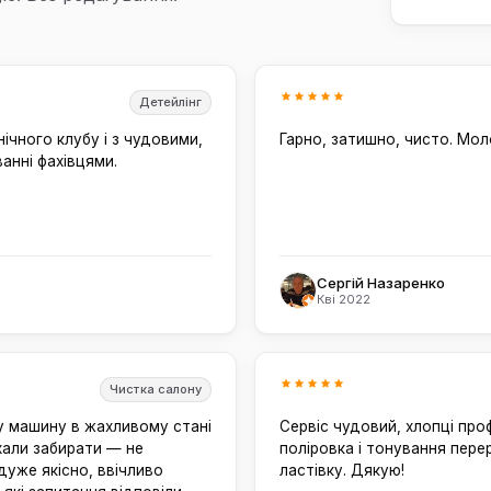
Детейлінг
ічного клубу і з чудовими,
Гарно, затишно, чисто. Мол
анні фахівцями.
Сергій Назаренко
Кві 2022
Чистка салону
у машину в жахливому стані
Сервіс чудовий, хлопці про
хали забирати — не
поліровка і тонування пер
дуже якісно, ввічливо
ластівку. Дякую!