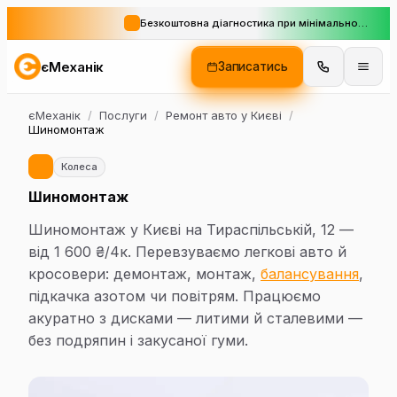
Безкоштовна діагностика при мінімальному замовленні
єМеханік
Записатись
єМеханік
/
Послуги
/
Ремонт авто у Києві
/
Шиномонтаж
Колеса
Шиномонтаж
Шиномонтаж у Києві на Тираспільській, 12 —
від 1 600 ₴/4к. Перевзуваємо легкові авто й
кросовери: демонтаж, монтаж,
балансування
,
підкачка азотом чи повітрям. Працюємо
акуратно з дисками — литими й сталевими —
без подряпин і закусаної гуми.