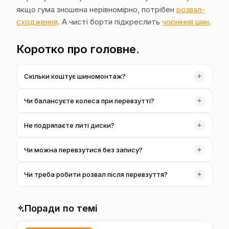
якщо гума зношена нерівномірно, потрібен
розвал-
сходження
. А чисті борти підкреслить
чорніння шин
.
Коротко про головне.
Скільки коштує шиномонтаж?
Від 1 600 ₴/4к за комплект із чотирьох коліс. Точна
Чи балансуєте колеса при перевзутті?
сума залежить від діаметра й типу авто.
Так, балансування входить у комплексний шиномонтаж
Не подряпаєте литі диски?
— без нього на швидкості буде вібрація керма.
Ні. Працюємо на верстаті із захистом для дисків і
Чи можна перевзутися без запису?
акуратно з бортами — це для нас норма, а не опція.
У несезон — часто так. У пік перевзуття краще
Чи треба робити розвал після перевзуття?
зателефонувати: підберемо час без черги.
Сам шиномонтаж кутів не змінює. Але якщо помітили
нерівномірний знос гуми — варто перевірити розвал-
Поради по темі
сходження.