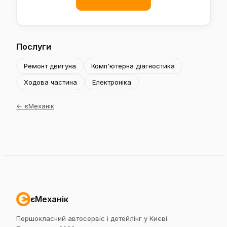
Послуги
Ремонт двигуна
Комп'ютерна діагностика
Ходова частина
Електроніка
←
єМеханік
єМеханік
Першокласний автосервіс і детейлінг у Києві.