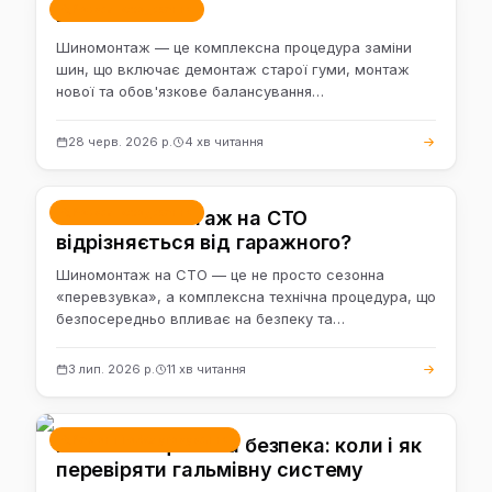
Розвал-сходження
Шиномонтаж
Шиномонтаж — це комплексна процедура заміни
шин, що включає демонтаж старої гуми, монтаж
нової та обов'язкове балансування…
28 черв. 2026 р.
4 хв читання
Розвал-сходження
Чим шиномонтаж на СТО
відрізняється від гаражного?
Шиномонтаж на СТО — це не просто сезонна
«перевзувка», а комплексна технічна процедура, що
безпосередньо впливає на безпеку та…
3 лип. 2026 р.
11 хв читання
Ремонт і обслуговування
Гальма — це ваша безпека: коли і як
перевіряти гальмівну систему