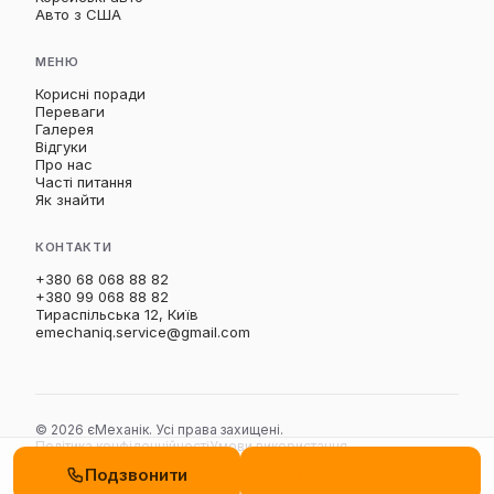
Авто з США
МЕНЮ
Корисні поради
Переваги
Галерея
Відгуки
Про нас
Часті питання
Як знайти
КОНТАКТИ
+380 68 068 88 82
+380 99 068 88 82
Тираспільська 12, Київ
emechaniq.service@gmail.com
© 2026 єМеханік. Усі права захищені.
Політика конфіденційності
Умови використання
Політика щодо файлів cookie
Подзвонити
Замовити дзвінок