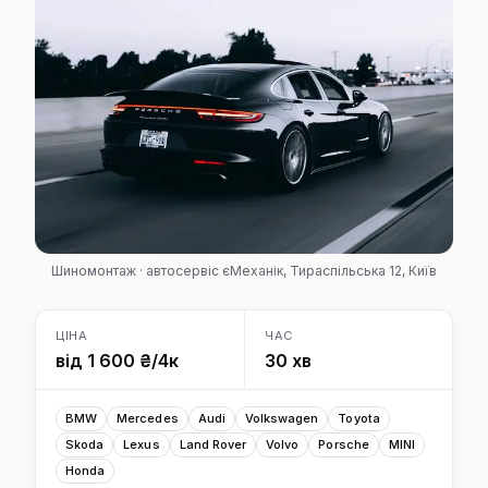
Шиномонтаж · автосервіс єМеханік, Тираспільська 12, Київ
ЦІНА
ЧАС
від 1 600 ₴/4к
30 хв
BMW
Mercedes
Audi
Volkswagen
Toyota
Skoda
Lexus
Land Rover
Volvo
Porsche
MINI
Honda