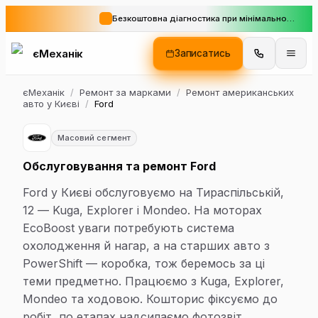
Безкоштовна діагностика при мінімальному замовленні
єМеханік
Записатись
єМеханік
/
Ремонт за марками
/
Ремонт американських
авто у Києві
/
Ford
Масовий сегмент
Обслуговування та ремонт Ford
Ford у Києві обслуговуємо на Тираспільській,
12 — Kuga, Explorer і Mondeo. На моторах
EcoBoost уваги потребують система
охолодження й нагар, а на старших авто з
PowerShift — коробка, тож беремось за ці
теми предметно. Працюємо з Kuga, Explorer,
Mondeo та ходовою. Кошторис фіксуємо до
робіт, по етапах надсилаємо фотозвіт.