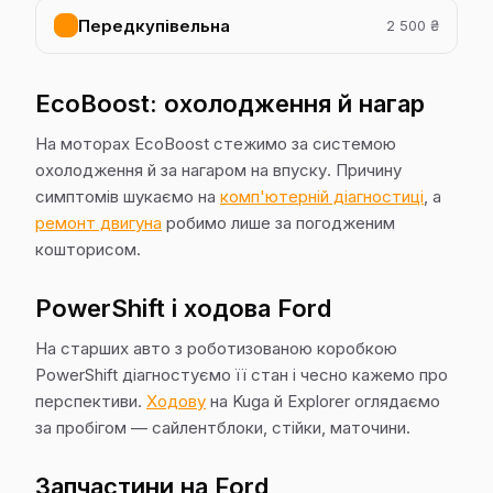
Передкупівельна
2 500 ₴
EcoBoost: охолодження й нагар
На моторах EcoBoost стежимо за системою
охолодження й за нагаром на впуску. Причину
симптомів шукаємо на
комп'ютерній діагностиці
, а
ремонт двигуна
робимо лише за погодженим
кошторисом.
PowerShift і ходова Ford
На старших авто з роботизованою коробкою
PowerShift діагностуємо її стан і чесно кажемо про
перспективи.
Ходову
на Kuga й Explorer оглядаємо
за пробігом — сайлентблоки, стійки, маточини.
Запчастини на Ford