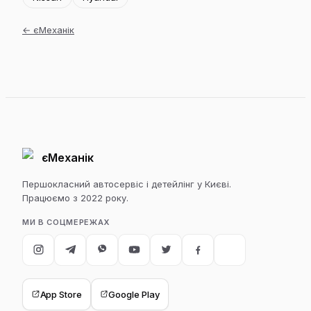
←
єМеханік
єМеханік
Першокласний автосервіс і детейлінг у Києві.
Працюємо з 2022 року.
МИ В СОЦМЕРЕЖАХ
App Store
Google Play