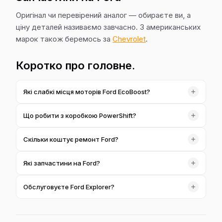
Оригінал чи перевірений аналог — обираєте ви, а
ціну деталей називаємо завчасно. З американських
марок також беремось за
Chevrolet
.
Коротко про головне.
Які слабкі місця моторів Ford EcoBoost?
Передусім система охолодження й нагар на впуску. Ми
Що робити з коробкою PowerShift?
контролюємо ці вузли на діагностиці й беремось за
ремонт чи чистку за погодженим кошторисом.
Спершу діагностика — вона показує реальний стан.
Скільки коштує ремонт Ford?
Далі чесно кажемо, що можна зробити й чи має це
сенс, без нав'язування дорогого ремонту.
Ціна залежить від обсягу — точну суму озвучуємо
Які запчастини на Ford?
після огляду, перед ремонтом. Орієнтовні ціни
наведені у відповідних розділах сайту.
Ставимо те, що оберете ви: оригінал чи перевірений
Обслуговуєте Ford Explorer?
аналог. Ціну деталей озвучуємо до купівлі.
Так. Робимо ТО, ремонт двигуна, ходової та
електроніки. Обсяг і ціну узгоджуємо після діагностики,