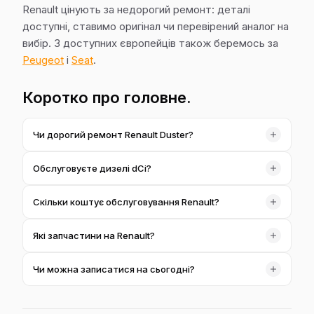
Renault цінують за недорогий ремонт: деталі
доступні, ставимо оригінал чи перевірений аналог на
вибір. З доступних європейців також беремось за
Peugeot
і
Seat
.
Коротко про головне.
Чи дорогий ремонт Renault Duster?
Ні, Duster — один із найдоступніших в обслуговуванні
Обслуговуєте дизелі dCi?
авто. Простий пристрій та доступні деталі роблять
ремонт недорогим; точну суму називаємо після огляду.
Так. Вчасно міняємо оливу й рідини, стежимо за
Скільки коштує обслуговування Renault?
паливною системою — це головне для ресурсу dCi. За
потреби діагностуємо й ремонтуємо.
Залежить від моделі та обсягу — точну суму
Які запчастини на Renault?
озвучуємо після діагностики, до робіт. Базовий прайс
наведено на сторінках послуг.
Оригінал або перевірений замінник — як вам зручніше.
Чи можна записатися на сьогодні?
Деталі здебільшого доступні, тож ремонт виходить
розумним за ціною.
Часто так — на діагностику беремо в день звернення.
Залиште заявку, передзвонимо найближчим часом.