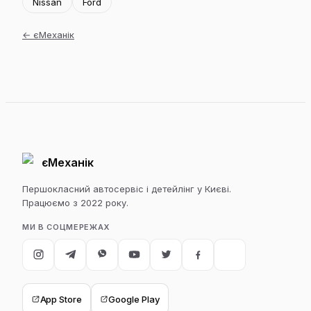
Nissan
Ford
←
єМеханік
єМеханік
Першокласний автосервіс і детейлінг у Києві.
Працюємо з 2022 року.
МИ В СОЦМЕРЕЖАХ
App Store
Google Play