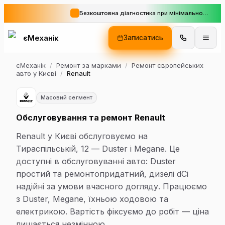
Безкоштовна діагностика при мінімальному замовленні
єМеханік
Записатись
єМеханік
/
Ремонт за марками
/
Ремонт європейських
авто у Києві
/
Renault
Масовий сегмент
Обслуговування та ремонт Renault
Renault у Києві обслуговуємо на
Тираспільській, 12 — Duster і Megane. Це
доступні в обслуговуванні авто: Duster
простий та ремонтопридатний, дизелі dCi
надійні за умови вчасного догляду. Працюємо
з Duster, Megane, їхньою ходовою та
електрикою. Вартість фіксуємо до робіт — ціна
лишається незмінною.